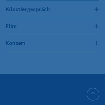
Künstlergespräch
Film
Konzert
Zum Seite