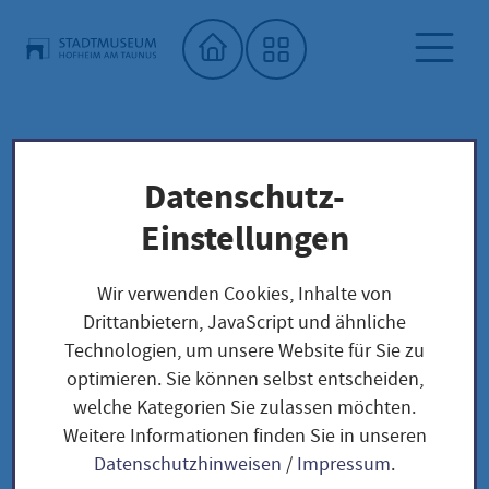
Startseite"
Datenschutz-
Stadtmuseum
Sonderausstellungen
Aktuell
Einstellungen
Aktuell
Wir verwenden Cookies, Inhalte von
Drittanbietern, JavaScript und ähnliche
Technologien, um unsere Website für Sie zu
optimieren. Sie können selbst entscheiden,
Hinter dem Spiegel. 9. Marta
welche Kategorien Sie zulassen möchten.
Weitere Informationen finden Sie in unseren
Hoepffner-Preis für Fotografie
Datenschutzhinweisen
/
Impressum
.