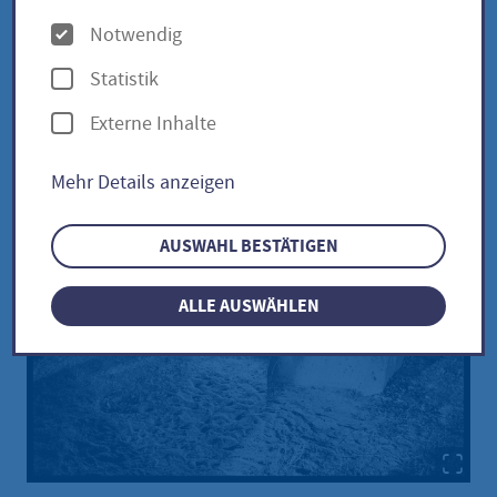
12.07. - 30.08.2026
O
Notwendig
p
Statistik
t
Externe Inhalte
i
o
Mehr Details anzeigen
n
e
AUSWAHL BESTÄTIGEN
n
ALLE AUSWÄHLEN