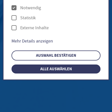
O
Notwendig
p
Statistik
t
Externe Inhalte
i
o
Mehr Details anzeigen
n
e
AUSWAHL BESTÄTIGEN
n
ALLE AUSWÄHLEN