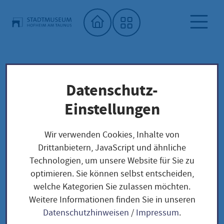
Startseite"
Datenschutz-
Stadtmuseum
Dauerausstellung
Stadtgeschichtliche digitale Zeitreise in die
Einstellungen
Michelsberger Kultur der Jungsteinzeit
Wir verwenden Cookies, Inhalte von
Stadtgeschichtliche
Drittanbietern, JavaScript und ähnliche
Technologien, um unsere Website für Sie zu
digitale Zeitreise in
optimieren. Sie können selbst entscheiden,
welche Kategorien Sie zulassen möchten.
die Michelsberger
Weitere Informationen finden Sie in unseren
Datenschutzhinweisen
/
Impressum
.