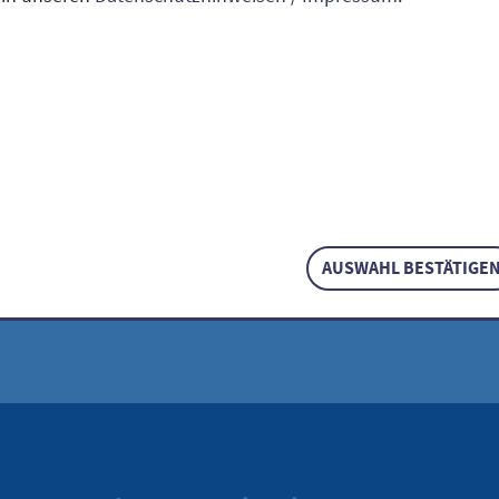
iten
eise
AUSWAHL BESTÄTIGE