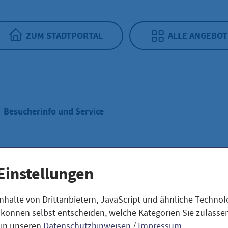
ZUM STADTPORTAL
ALLE ANGEBOT
Besucherinfo und Service
cherinfo und Ser
Einstellungen
nhalte von Drittanbietern, JavaScript und ähnliche Techno
ie können selbst entscheiden, welche Kategorien Sie zulass
 in unseren
Datenschutzhinweisen
/
Impressum
.