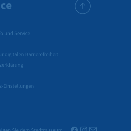
ice
Zum Seitenanfang
o und Service
r digitalen Barrierefreiheit
zerklärung
z-Einstellungen
Facebook
Instagram
Newsletter
olgen Sie dem Stadtmuseum