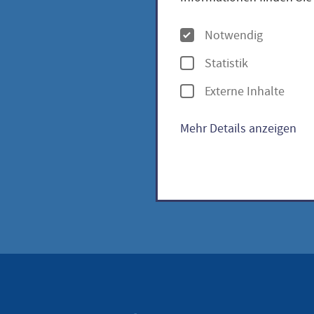
Anfahrt
O
Notwendig
p
Öffnungsze
Statistik
t
Externe Inhalte
i
Eintrittspr
o
Mehr Details anzeigen
n
e
n