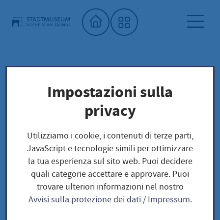
Home"
Attuale
Museo della città
Mostre speciali
Impostazioni sulla
privacy
Attuale
Utilizziamo i cookie, i contenuti di terze parti,
JavaScript e tecnologie simili per ottimizzare
la tua esperienza sul sito web. Puoi decidere
quali categorie accettare e approvare. Puoi
Dietro lo specchio. 9° Premio
trovare ulteriori informazioni nel nostro
Marta Hoepffner per la
Avvisi sulla protezione dei dati
/
Impressum
.
fotografia