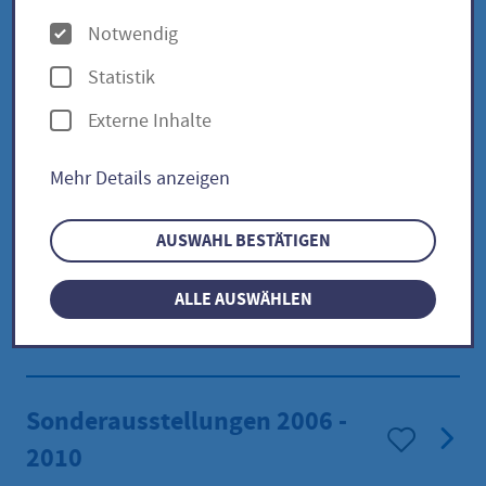
O
Notwendig
Sonderausstellungen 2021 -
p
2025
Statistik
t
Externe Inhalte
i
o
Sonderausstellungen 2016 -
Mehr Details anzeigen
n
2020
e
AUSWAHL BESTÄTIGEN
n
Sonderausstellungen 2011 -
ALLE AUSWÄHLEN
2015
Sonderausstellungen 2006 -
2010