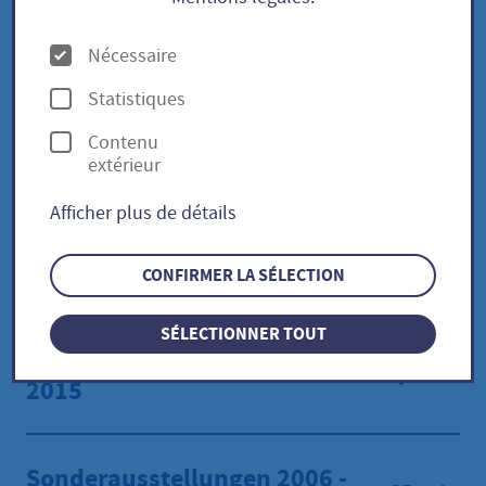
2030
O
Nécessaire
p
Expositions spéciales 2021 -
Statistiques
t
2025
Contenu
i
extérieur
o
Afficher plus de détails
n
Sonderausstellungen 2016 -
s
2020
CONFIRMER LA SÉLECTION
SÉLECTIONNER TOUT
Sonderausstellungen 2011 -
2015
Sonderausstellungen 2006 -