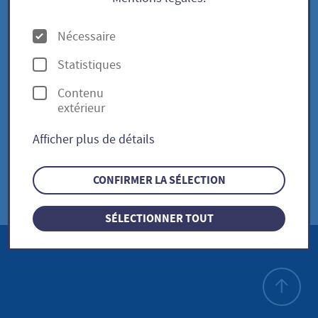
O
Nécessaire
Öffnungszeiten
p
Statistiques
t
Contenu
i
Eintrittspreise
extérieur
o
Afficher plus de détails
n
s
CONFIRMER LA SÉLECTION
SÉLECTIONNER TOUT
Haut de p