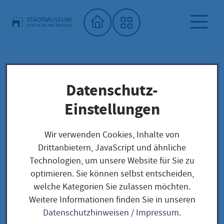
Startseite"
Datenschutz-
Stadtmuseum
Kalender Stadtmuseum Hofheim
Einstellungen
Detailansicht
Wir verwenden Cookies, Inhalte von
Drittanbietern, JavaScript und ähnliche
Detailansicht
Technologien, um unsere Website für Sie zu
optimieren. Sie können selbst entscheiden,
welche Kategorien Sie zulassen möchten.
Weitere Informationen finden Sie in unseren
Oops, an error occurred! Code:
Datenschutzhinweisen
/
Impressum
.
202608081119299f1d9764 Event: