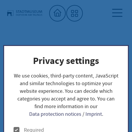
Home"
City Museum
Special exhibitions
Archiv
Privacy settings
Sonderausstellungen 2016 - 2020
We use cookies, third-party content, JavaScript
Sonderausstellungen
and similar technologies to optimize your
website experience. You can decide which
2016 - 2020
categories you accept and agree to. You can
find more information in our
Data protection notices
/
Imprint
.
O
Required
Kai Pfankuch - Welt als Mythos