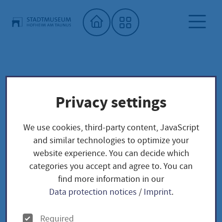
Home"
City Museum
Special exhibitions
Archiv
Privacy settings
Sonderausstellungen 2026 - 2030
We use cookies, third-party content, JavaScript
Sonderausstellungen
and similar technologies to optimize your
website experience. You can decide which
2026 - 2030
categories you accept and agree to. You can
find more information in our
Data protection notices
/
Imprint
.
Sonderausstellungen 2026 -
O
Required