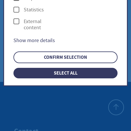
2030
p
Statistics
t
External
Friedensreich Hundertwasser
i
content
o
(1928–2000) – Friedensvertrag mit
Show more details
n
der Natur
s
CONFIRM SELECTION
SELECT ALL
To top