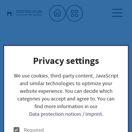
Home"
Archäologie
City Museum
Dauerausstellung
Privacy settings
Archäologie
We use cookies, third-party content, JavaScript
and similar technologies to optimize your
website experience. You can decide which
categories you accept and agree to. You can
Michelsberger Kultur
find more information in our
Data protection notices
/
Imprint
.
O
Required