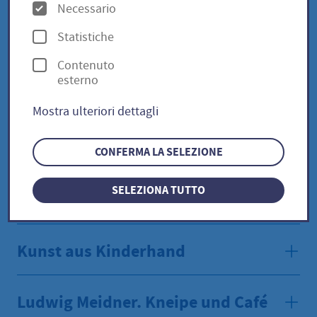
O
Necessario
Notzeiten
p
Statistiche
z
Contenuto
i
Sophie Reinheimer.
esterno
o
Blumenhimmel - Alltagsfreude
Mostra ulteriori dettagli
n
i
format
CONFERMA LA SELEZIONE
SELEZIONA TUTTO
Gold gab ich für Eisen
Kunst aus Kinderhand
Ludwig Meidner. Kneipe und Café