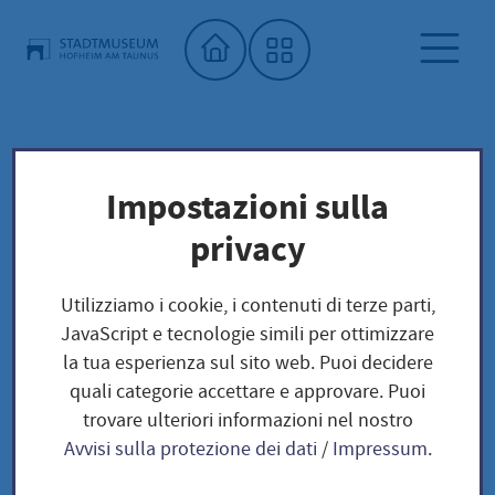
Home"
Museo della città
Mostre speciali
Archiv
Impostazioni sulla
Sonderausstellungen 1991-1995
privacy
Sonderausstellungen
Utilizziamo i cookie, i contenuti di terze parti,
JavaScript e tecnologie simili per ottimizzare
1991-1995
la tua esperienza sul sito web. Puoi decidere
quali categorie accettare e approvare. Puoi
trovare ulteriori informazioni nel nostro
Avvisi sulla protezione dei dati
/
Impressum
.
Lebenszeichen. Schmuck aus