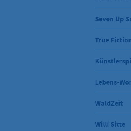
Seven Up S
True Fictio
Künstlerspi
Lebens-Wort
WaldZeit
Willi Sitte