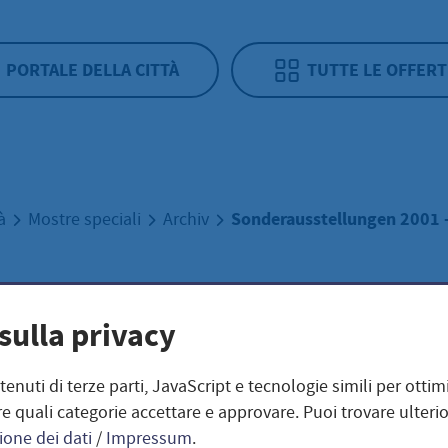
PORTALE DELLA CITTÀ
TUTTE LE OFFERT
Sonderausstellungen 2001 
tà
Mostre speciali
Archiv
erausstellungen
sulla privacy
 - 2005
ntenuti di terze parti, JavaScript e tecnologie simili per otti
e quali categorie accettare e approvare. Puoi trovare ulterio
ione dei dati
/
Impressum
.