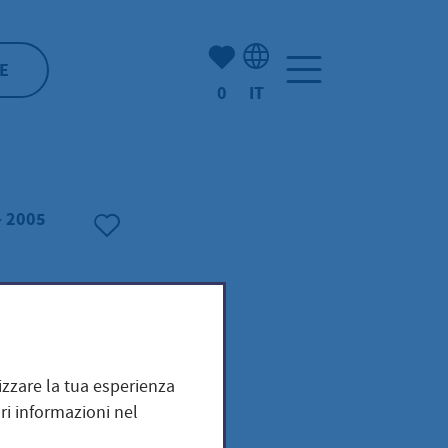
(Mio) Hofheim:
E
0
IT
Selezione della lingua: It
- 2005
mizzare la tua esperienza
ri informazioni nel