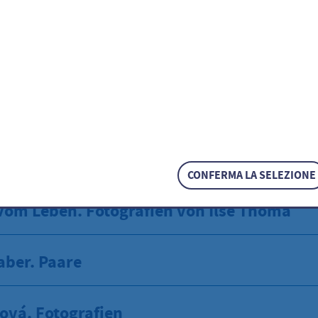
des Elementaren
33 - 1945
fner-Preis für Fotografie 2005
CONFERMA LA SELEZIONE
vom Leben. Fotografien von Ilse Thoma
aber. Paare
ová. Fotografien