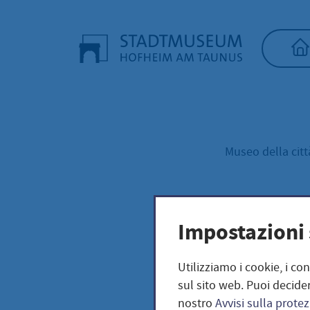
Home"
Museo della cit
Sond
Impostazioni 
2001
Utilizziamo i cookie, i co
sul sito web. Puoi decider
nostro
Avvisi sulla protez