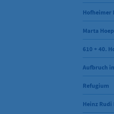
Hofheimer L
Marta Hoepf
610 + 40. H
Aufbruch i
Refugium
Heinz Rudi 