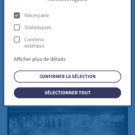
O
Nécessaire
p
Statistiques
t
Contenu
i
extérieur
o
Afficher plus de détails
n
s
CONFIRMER LA SÉLECTION
Archiv
SÉLECTIONNER TOUT