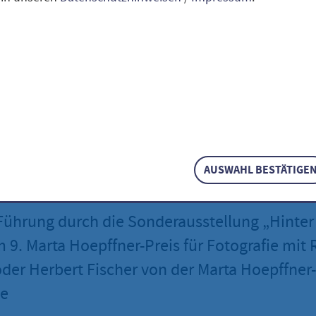
ung am Sonntag
arta Hoepffner-Pr
Fotografie
AUSWAHL BESTÄTIGE
i 2026
|
ab 11:15 Uhr
|
Stadtmuseum
 Führung durch die Sonderausstellung „Hinte
 9. Marta Hoepffner-Preis für Fotografie mit 
der Herbert Fischer von der Marta Hoepffner-
ie