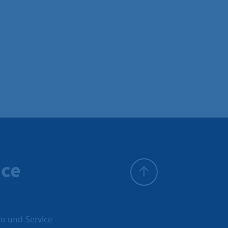
ice
Zum Seitenanfang
o und Service