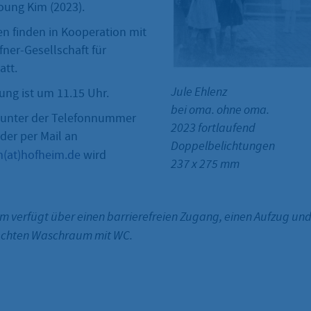
ung Kim (2023).
en finden in Kooperation mit
ner-Gesellschaft für
att.
Jule Ehlenz
ung ist um 11.15 Uhr.
bei oma. ohne oma.
unter der Telefonnummer
2023 fortlaufend
der per Mail an
Doppelbelichtungen
(at)hofheim.de
wird
237 x 275 mm
verfügt über einen barrierefreien Zugang, einen Aufzug und
echten Waschraum mit WC.