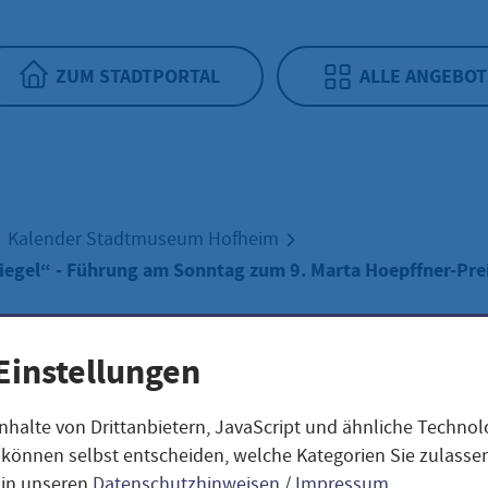
ZUM STADTPORTAL
ALLE ANGEBOT
Kalender Stadtmuseum Hofheim
iegel“ - Führung am Sonntag zum 9. Marta Hoepffner-Prei
Einstellungen
nhalte von Drittanbietern, JavaScript und ähnliche Techno
ter dem Spiegel“ 
ie können selbst entscheiden, welche Kategorien Sie zulass
 in unseren
Datenschutzhinweisen
/
Impressum
.