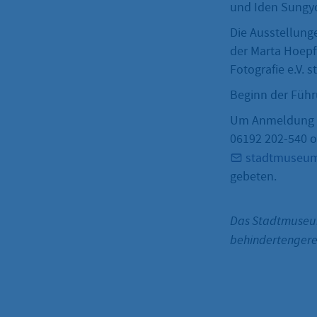
und Iden Sungyo
Die Ausstellung
der Marta Hoepff
Fotografie e.V. st
Beginn der Führ
Um Anmeldung 
06192 202-540 o
stadtmuseum
gebeten.
Das Stadtmuseum 
behindertenger