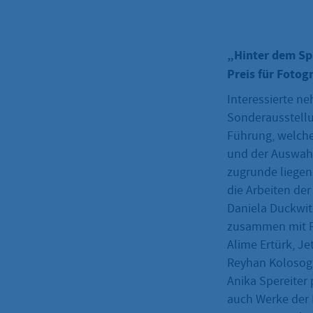
„Hinter dem Spi
Preis für Fotogr
Interessierte ne
Sonderausstellu
Führung, welche
und der Auswahl
zugrunde liegen
die Arbeiten de
Daniela Duckwi
zusammen mit Fo
Alime Ertürk, J
Reyhan Kolosog
Anika Spereiter 
auch Werke der