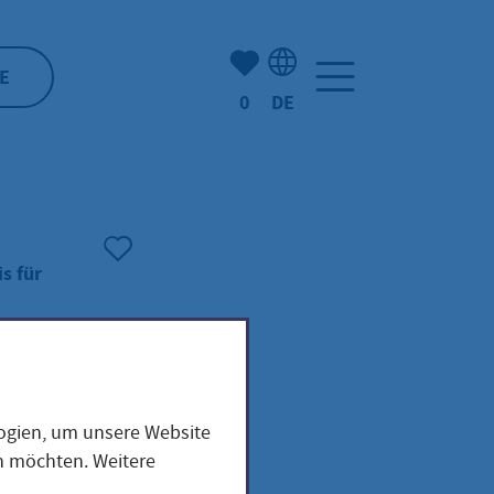
Anzahl der gemerkten Artike
E
0
DE
Sprachauswahl: Deutsch
s für
logien, um unsere Website
-
en möchten. Weitere