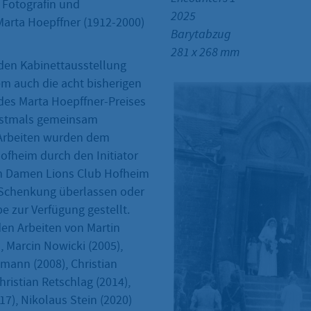
 Fotografin und
2025
Marta Hoepffner (1912-2000)
Barytabzug
281 x 268 mm
nden Kabinettausstellung
 auch die acht bisherigen
des Marta Hoepffner-Preises
erstmals gemeinsam
e Arbeiten wurden dem
fheim durch den Initiator
em Damen Lions Club Hofheim
 Schenkung überlassen oder
e zur Verfügung gestellt.
den Arbeiten von Martin
, Marcin Nowicki (2005),
mann (2008), Christian
hristian Retschlag (2014),
17), Nikolaus Stein (2020)