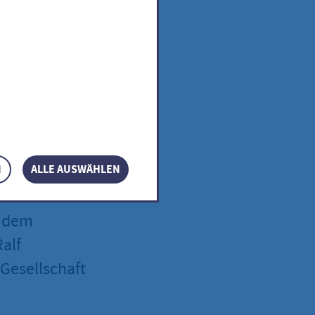
 zum
eis
N
ALLE AUSWÄHLEN
r dem
Ralf
Gesellschaft