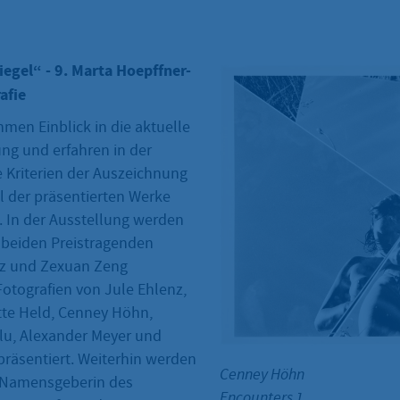
egel“ - 9. Marta Hoepffner-
afie
hmen Einblick in die aktuelle
ng und erfahren in der
 Kriterien der Auszeichnung
 der präsentierten Werke
. In der Ausstellung werden
r beiden Preistragenden
tz und Zexuan Zeng
tografien von Jule Ehlenz,
ette Held, Cenney Höhn,
lu, Alexander Meyer und
präsentiert. Weiterhin werden
Cenney Höhn
 Namensgeberin des
Encounters 1