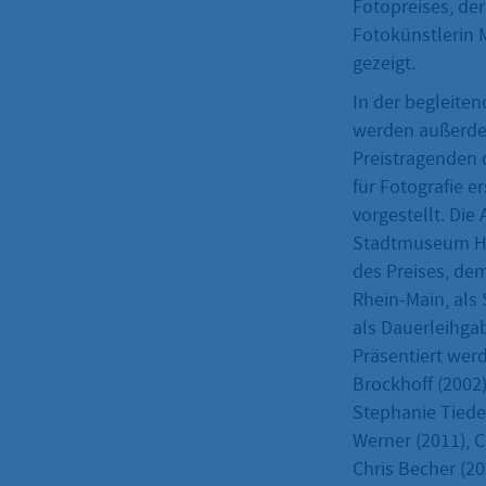
Fotopreises, der
Fotokünstlerin 
gezeigt.
In der begleite
werden außerdem
Preistragenden 
für Fotografie 
vorgestellt. Di
Stadtmuseum Ho
des Preises, d
Rhein-Main, als
als Dauerleihgab
Präsentiert wer
Brockhoff (2002)
Stephanie Tiede
Werner (2011), C
Chris Becher (20