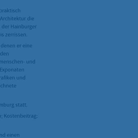
praktisch
Architektur die
n der Hainburger
s zerrissen.
 denen er eine
 den
m menschen- und
 Exponaten
rafiken und
ichnete
mburg statt.
; Kostenbeitrag:
und einen