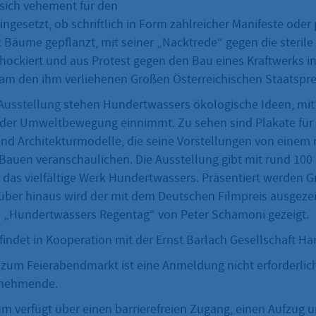
 sich vehement für den
gesetzt, ob schriftlich in Form zahlreicher Manifeste oder 
 Bäume gepflanzt, mit seiner „Nacktrede“ gegen die sterile 
chockiert und aus Protest gegen den Bau eines Kraftwerks i
m den ihm verliehenen Großen Österreichischen Staatsprei
Ausstellung
stehen Hundertwassers ökologische Ideen, mit
in der Umweltbewegung einnimmt. Zu sehen sind Plakate für
d Architekturmodelle, die seine Vorstellungen von eine
Bauen veranschaulichen. Die Ausstellung gibt mit rund 100
n das vielfältige Werk Hundertwassers. Präsentiert werden G
rüber hinaus wird der mit dem Deutschen Filmpreis ausgeze
 „Hundertwassers Regentag“ von Peter Schamoni gezeigt.
findet in Kooperation mit der Ernst Barlach Gesellschaft Ha
 zum Feierabendmarkt ist eine Anmeldung nicht erforderlich
ilnehmende.
 verfügt über einen barrierefreien Zugang, einen Aufzug 