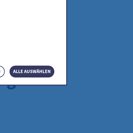
–
ag
N
ALLE AUSWÄHLEN