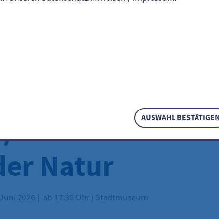
essführung:
densreich
ertwasser (1928
) – Friedensvertr
AUSWAHL BESTÄTIGE
der Natur
 Juni 2026
|
ab 17:30 Uhr
|
Stadtmuseum