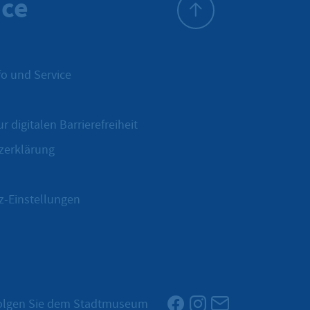
ice
Zum Seitenanfang
o und Service
r digitalen Barrierefreiheit
zerklärung
z-Einstellungen
Facebook
Instagram
Newsletter
olgen Sie dem Stadtmuseum