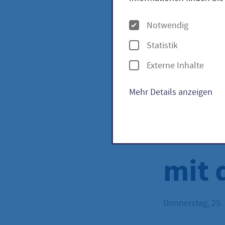
Expr
O
Notwendig
p
Statistik
Frie
t
Externe Inhalte
i
Hund
o
Mehr Details anzeigen
n
2000
e
n
mit 
Donnerstag, 25.