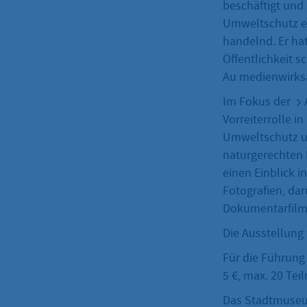
beschäftigt und
Umweltschutz ein
handelnd. Er hat
Öffentlichkeit s
Au medienwirksa
Im Fokus der
Vorreiterrolle 
Umweltschutz un
naturgerechten 
einen Einblick i
Fotografien, da
Dokumentarfilm
Die Ausstellung 
Für die Führung
5 €, max. 20 Te
Das Stadtmuseum