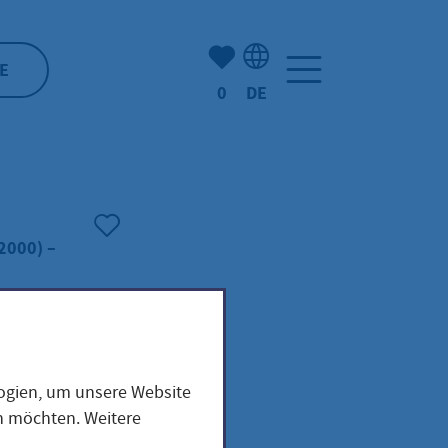
Anzahl der gemerkten Artike
E
0
DE
Sprachauswahl: Deutsch
2000) –
logien, um unsere Website
en möchten. Weitere