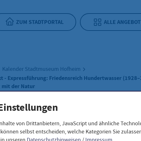
ZUM STADTPORTAL
ALLE ANGEBOT
Kalender Stadtmuseum Hofheim
t - Expressführung: Friedensreich Hundertwasser (1928–
 mit der Natur
Einstellungen
nhalte von Drittanbietern, JavaScript und ähnliche Techno
rabendmarkt -
ie können selbst entscheiden, welche Kategorien Sie zulass
 in unseren
Datenschutzhinweisen
/
Impressum
.