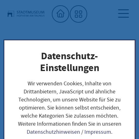
Startseite"
Datenschutz-
Stadtmuseum
Kalender Stadtmuseum Hofheim
Einstellungen
Jugend-Kunst Klub
Wir verwenden Cookies, Inhalte von
Drittanbietern, JavaScript und ähnliche
Technologien, um unsere Website für Sie zu
Jugend-Kunst Klub
optimieren. Sie können selbst entscheiden,
welche Kategorien Sie zulassen möchten.
Weitere Informationen finden Sie in unseren
Donnerstag, 13. August
|
ab 15:00
|
Stadtmuseum
Datenschutzhinweisen
/
Impressum
.
2026
Uhr