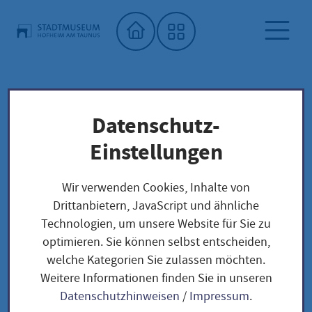
Startseite"
Datenschutz-
Stadtmuseum
Kalender Stadtmuseum Hofheim
Einstellungen
Lunch Break - Expressführung: Friedensreich
Hundertwasser (1928–2000) – Friedensvertrag
Wir verwenden Cookies, Inhalte von
mit der Natur
Drittanbietern, JavaScript und ähnliche
Technologien, um unsere Website für Sie zu
optimieren. Sie können selbst entscheiden,
welche Kategorien Sie zulassen möchten.
Lunch Break -
Weitere Informationen finden Sie in unseren
Datenschutzhinweisen
/
Impressum
.