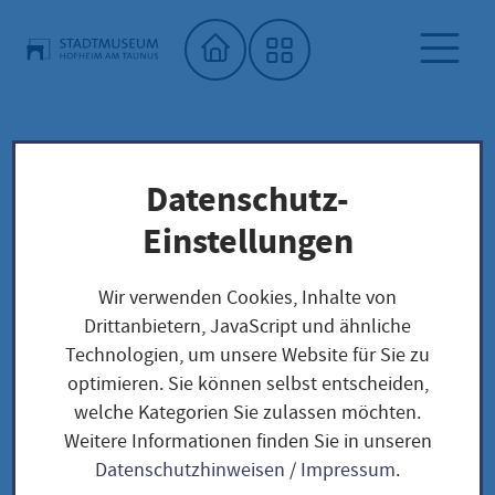
Startseite"
Datenschutz-
Stadtmuseum
Kalender Stadtmuseum Hofheim
Einstellungen
Mal mal mit! Kunst für Menschen mit Demenz
Wir verwenden Cookies, Inhalte von
Drittanbietern, JavaScript und ähnliche
Technologien, um unsere Website für Sie zu
Mal mal mit! Kunst für
optimieren. Sie können selbst entscheiden,
welche Kategorien Sie zulassen möchten.
Menschen mit Demenz
Weitere Informationen finden Sie in unseren
Datenschutzhinweisen
/
Impressum
.