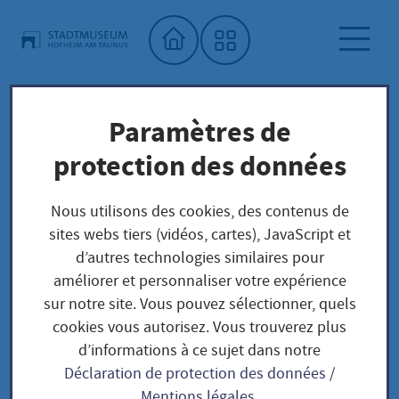
Accueil"
Paramètres de
Musée municipal
protection des données
Kalender Stadtmuseum Hofheim
Führung am Sonntag: Friedensreich
Nous utilisons des cookies, des contenus de
Hundertwasser (1928–2000) – Friedensvertrag
sites webs tiers (vidéos, cartes), JavaScript et
mit der Natur
d’autres technologies similaires pour
améliorer et personnaliser votre expérience
sur notre site. Vous pouvez sélectionner, quels
cookies vous autorisez. Vous trouverez plus
d’informations à ce sujet dans notre
Führung am Sonntag:
Déclaration de protection des données
/
Mentions légales
.