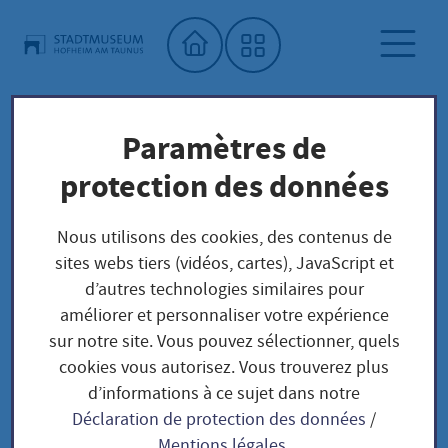
Accueil"
Paramètres de
Musée municipal
protection des données
Kalender Stadtmuseum Hofheim
Familienzeit: Jim Dine - Chasing scale and color
Nous utilisons des cookies, des contenus de
sites webs tiers (vidéos, cartes), JavaScript et
d’autres technologies similaires pour
améliorer et personnaliser votre expérience
sur notre site. Vous pouvez sélectionner, quels
Familienzeit: Jim Dine
cookies vous autorisez. Vous trouverez plus
d’informations à ce sujet dans notre
- Chasing scale and
Déclaration de protection des données
/
Mentions légales
.