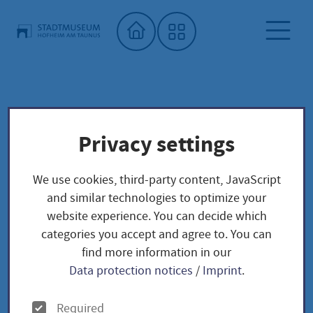
Home"
City Museum
Privacy settings
Kalender Stadtmuseum Hofheim
Familienzeit: Jim Dine - Chasing scale and color
We use cookies, third-party content, JavaScript
and similar technologies to optimize your
website experience. You can decide which
categories you accept and agree to. You can
Familienzeit: Jim Dine
find more information in our
Data protection notices
/
Imprint
.
- Chasing scale and
O
Required